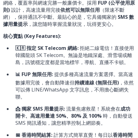
網絡，覆蓋率與網速完勝一般廉價卡。採用
FUP (公平使用原
則)
設計，高速流量用完後
依然可以無限任用
（限速不斷
網），保持通訊不中斷。最貼心的是，它具備獨家的
SMS 數
據用量提示
，讓您隨時掌握流量狀況，玩得更安心。
核心賣點 (Key Features):
🇰🇷 指定 SK Telecom 網絡:
拒絕二線電信！直接使用
韓國龍頭 SK Telecom。無論是地鐵深處、滑雪場或離
島，訊號穩定度都是當地標竿，導航、直播不卡頓。
📊 FUP 無限任用:
提供多種高速流量方案選擇。當高速
數據用完後，會自動降速但
持續連線 (無限任用)
，依然
可以傳 LINE/WhatsApp 文字訊息，不用擔心斷網失
聯。
📩 獨家 SMS 用量提示:
流量焦慮救星！系統會在
成功
開卡、高速用量達 50%、80% 及 100%
時，自動發送
SMS 簡訊通知，讓您精準控制上網節奏。
📅 香港時間結算:
計算方式簡單直覺！每日以
香港時間