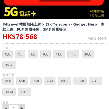
B4travel 韓國無限上網卡 (SK Telecom) - Gadget Hero | 多
款天數、FUP 無限任用、SMS 用量提示
HK$
78
-
568
尚餘
2,100
件
日數
5天
7天
8天
9天
13天
14天
30天
365天
數據用量
5GB
6GB
7GB
9GB
10GB
15GB
20GB
30GB
60GB
數量
－
＋
1