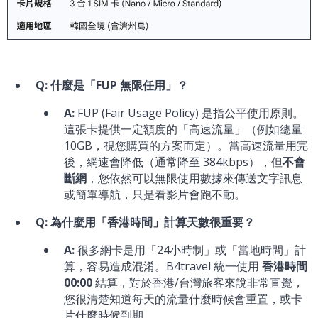
Q: 什麼是「FUP 無限任用」？
A:
FUP (Fair Usage Policy) 是指公平使用原則。
這張卡提供一定額度的「高速流量」（例如總量
10GB，視您購買的方案而定）。當高速流量用完
後，網速會降低（通常降至 384kbps），但
不會
斷網
，您依然可以無限使用數據來傳送文字訊息
或簡單導航，只是看影片會跑不動。
Q: 為什麼用「香港時間」計算天數很重要？
A:
很多網卡是用「24小時制」或「當地時間」計
算，容易造成混淆。B4travel 統一使用
香港時間
00:00
結算，對於香港/台灣旅客來說非常直覺，
您很清楚知道每天的流量什麼時候會重置，或卡
片什麼時候到期。