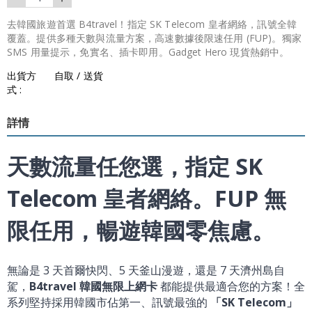
去韓國旅遊首選 B4travel！指定 SK Telecom 皇者網絡，訊號全韓
覆蓋。提供多種天數與流量方案，高速數據後限速任用 (FUP)。獨家
SMS 用量提示，免實名、插卡即用。Gadget Hero 現貨熱銷中。
出貨方
自取 / 送貨
式 :
詳情
天數流量任您選，指定 SK
Telecom 皇者網絡。FUP 無
限任用，暢遊韓國零焦慮。
無論是 3 天首爾快閃、5 天釜山漫遊，還是 7 天濟州島自
駕，
B4travel 韓國無限上網卡
都能提供最適合您的方案！全
系列堅持採用韓國市佔第一、訊號最強的
「SK Telecom」