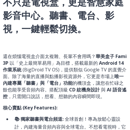
不只是電視盒，更是智慧家庭
影音中心。聽書、電台、影
視，一鍵輕鬆切換。
還在煩惱電視盒介面太複雜、長輩不會用嗎？
華美盒子 Fami
3P
以「史上最簡單易用」為目標，搭載最新的
Android 14
作業系統
(BigDroid TV OS)，提供類似 Google TV 的直覺介
面。除了海量的直播與點播影視資源外，它更是市場上
唯一
內建專屬「聽書」與「電台」功能
的機頂盒，讓您在忙碌之
餘也能享受音頻內容。搭配頂級
CD 紋機身設計
與
AI 語音遙
控
，只需開口說話，想看、想聽的內容瞬間即現。
核心賣點 (Key Features):
📚 獨家聽書與電台頻道:
全球首創！專為放鬆心靈設
計，內建海量音頻內容與全球電台。不想看電視時，它