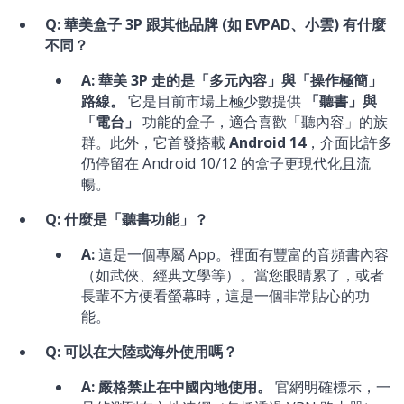
Q: 華美盒子 3P 跟其他品牌 (如 EVPAD、小雲) 有什麼
不同？
A:
華美 3P 走的是「多元內容」與「操作極簡」
路線。
它是目前市場上極少數提供
「聽書」與
「電台」
功能的盒子，適合喜歡「聽內容」的族
群。此外，它首發搭載
Android 14
，介面比許多
仍停留在 Android 10/12 的盒子更現代化且流
暢。
Q: 什麼是「聽書功能」？
A:
這是一個專屬 App。裡面有豐富的音頻書內容
（如武俠、經典文學等）。當您眼睛累了，或者
長輩不方便看螢幕時，這是一個非常貼心的功
能。
Q: 可以在大陸或海外使用嗎？
A:
嚴格禁止在中國內地使用。
官網明確標示，一