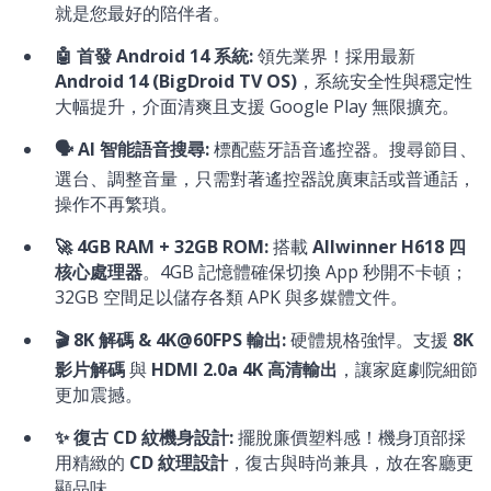
就是您最好的陪伴者。
🤖 首發 Android 14 系統:
領先業界！採用最新
Android 14 (BigDroid TV OS)
，系統安全性與穩定性
大幅提升，介面清爽且支援 Google Play 無限擴充。
🗣️ AI 智能語音搜尋:
標配藍牙語音遙控器。搜尋節目、
選台、調整音量，只需對著遙控器說廣東話或普通話，
操作不再繁瑣。
🚀 4GB RAM + 32GB ROM:
搭載
Allwinner H618 四
核心處理器
。4GB 記憶體確保切換 App 秒開不卡頓；
32GB 空間足以儲存各類 APK 與多媒體文件。
🎬 8K 解碼 & 4K@60FPS 輸出:
硬體規格強悍。支援
8K
影片解碼
與
HDMI 2.0a 4K 高清輸出
，讓家庭劇院細節
更加震撼。
✨ 復古 CD 紋機身設計:
擺脫廉價塑料感！機身頂部採
用精緻的
CD 紋理設計
，復古與時尚兼具，放在客廳更
顯品味。