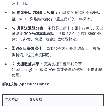
速卡可比。
📈 霸氣升級 78GB 大容量：
由基礎的 50GB 免費升級
至 78GB，滿足絕大部分中重度用戶的一年需求。
📞 月月送通話分鐘：
不只是上網卡！開卡後每 30 天自
動贈送
300 分鐘本地通話
，共送 12 次（總計 3600 分
鐘），外賣、快遞、餐廳訂位輕鬆搞定。
⏳ 365 日長效陪伴：
啟動後有效期長達 365 天，買來
囤貨備用也完全沒問題。
📱 支援數據共享：
完美支援手機熱點分享
(Tethering)，可放進 WiFi 蛋或分享給平板、手提電腦
使用。
詳細規格 (Specifications):