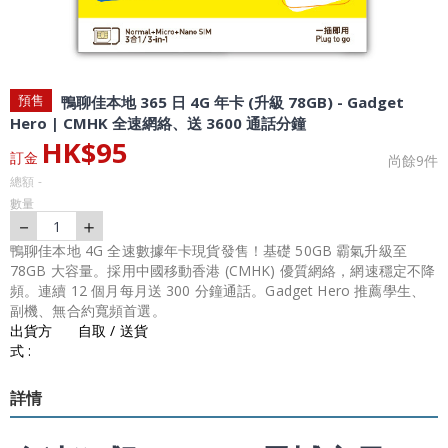
預售
鴨聊佳本地 365 日 4G 年卡 (升級 78GB) - Gadget
Hero | CMHK 全速網絡、送 3600 通話分鐘
HK$
95
訂金
尚餘
9
件
總額
-
數量
－
＋
1
鴨聊佳本地 4G 全速數據年卡現貨發售！基礎 50GB 霸氣升級至
78GB 大容量。採用中國移動香港 (CMHK) 優質網絡，網速穩定不降
頻。連續 12 個月每月送 300 分鐘通話。Gadget Hero 推薦學生、
副機、無合約寬頻首選。
出貨方
自取 / 送貨
式 :
詳情