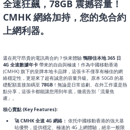
全速狂飆，78GB 震撼容量！
CMHK 網絡加持，您的免合約
上網利器。
還在死守昂貴的電訊商合約？快來體驗
鴨聊佳本地 365 日
4G 全速數據年卡
帶來的自由與極速！作為中國移動香港
(CMHK) 旗下的皇牌本地卡品牌，這張卡不僅享有極佳的網
絡穩定性，更迎來了超有誠意的容量升級。原本 50GB 的基
礎配額直接加碼至
78GB
！無論是日常追劇、在外工作還是熱
點分享，這張卡都能讓您用到年底，徹底告別「流量焦
慮」。
核心賣點 (Key Features):
🚀 CMHK 全速 4G 網絡：
依托中國移動香港的強大基
站優勢，提供穩定、極速的 4G 上網體驗，絕非一般限