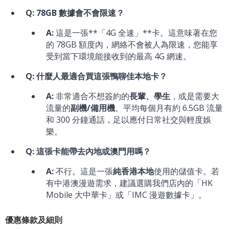
Q: 78GB 數據會不會限速？
A:
這是一張**「4G 全速」**卡。這意味著在您
的 78GB 額度內，網絡不會被人為限速，您能享
受到當下環境能接收到的最高 4G 網速。
Q: 什麼人最適合買這張鴨聊佳本地卡？
A:
非常適合不想簽約的
長輩、學生
，或是需要大
流量的
副機/備用機
。平均每個月有約 6.5GB 流量
和 300 分鐘通話，足以應付日常社交與輕度娛
樂。
Q: 這張卡能帶去內地或澳門用嗎？
A:
不行。這是一張
純香港本地
使用的儲值卡。若
有中港澳漫遊需求，建議選購我們店內的「HK
Mobile 大中華卡」或「IMC 漫遊數據卡」。
優惠條款及細則