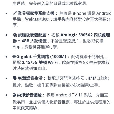
生硬感，完美融入您的日系或北歐風家居。
🔗 業界獨家雙系統支援：
無論是 iPhone 還是 Android
手機，皆能無縫連結，讓手機內容輕鬆投射至大螢幕分
享。
🚀 旗艦級硬體配置：
搭載
Amlogic S905X2 四核處理
器
+
4GB 大記憶體
，不論是聲控搜片、點歌或切換
App，流暢度都無懈可擊。
🌐 Gigabit 千兆網路 (1000M)：
配備有線千兆網孔，
搭配
2.4G/5G 雙頻 Wi-Fi
，確保在播放 8K 未來規格影
片時依然穩如泰山。
🗣️ 智慧語音生活：
標配藍牙語音遙控器，動動口就能
搜片、點歌，操作直覺到連長輩小孩都能秒上手。
🎬 純淨影音體驗：
採用 Android TV 11 系統，介面直
覺易用，並提供個人化影音推薦，專注於提供最穩定的
串流觀賞體驗。