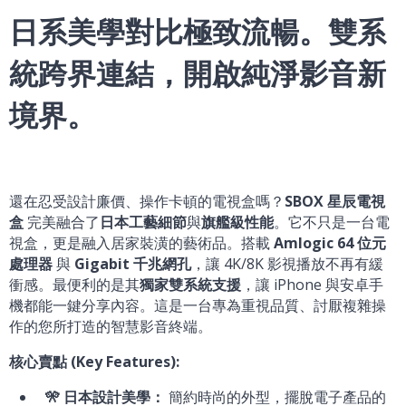
日系美學對比極致流暢。雙系
統跨界連結，開啟純淨影音新
境界。
還在忍受設計廉價、操作卡頓的電視盒嗎？
SBOX 星辰電視
盒
完美融合了
日本工藝細節
與
旗艦級性能
。它不只是一台電
視盒，更是融入居家裝潢的藝術品。搭載
Amlogic 64 位元
處理器
與
Gigabit 千兆網孔
，讓 4K/8K 影視播放不再有緩
衝感。最便利的是其
獨家雙系統支援
，讓 iPhone 與安卓手
機都能一鍵分享內容。這是一台專為重視品質、討厭複雜操
作的您所打造的智慧影音終端。
核心賣點 (Key Features):
🎌 日本設計美學：
簡約時尚的外型，擺脫電子產品的