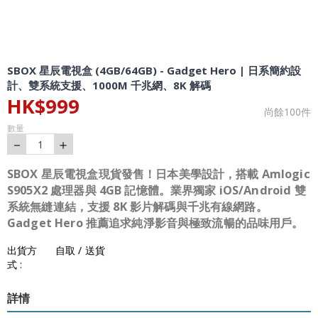
SBOX 星辰電視盒 (4GB/64GB) - Gadget Hero | 日系簡約設
計、雙系統支援、1000M 千兆網、8K 解碼
HK$
999
尚餘
100
件
數量
－
＋
1
SBOX 星辰電視盒現貨發售！日本美學設計，搭載 Amlogic
S905X2 處理器與 4GB 記憶體。業界獨家 iOS/Android 雙
系統無縫連結，支援 8K 影片解碼與千兆有線網路。
Gadget Hero 推薦追求純淨影音與極致流暢的品味用戶。
出貨方
自取 / 送貨
式 :
詳情