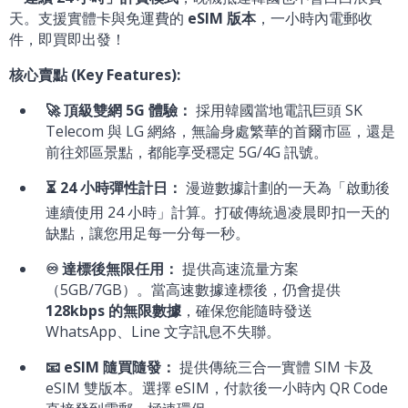
天。支援實體卡與免運費的
eSIM 版本
，一小時內電郵收
件，即買即出發！
核心賣點 (Key Features):
🚀 頂級雙網 5G 體驗：
採用韓國當地電訊巨頭 SK
Telecom 與 LG 網絡，無論身處繁華的首爾市區，還是
前往郊區景點，都能享受穩定 5G/4G 訊號。
⏳ 24 小時彈性計日：
漫遊數據計劃的一天為「啟動後
連續使用 24 小時」計算。打破傳統過凌晨即扣一天的
缺點，讓您用足每一分每一秒。
♾️ 達標後無限任用：
提供高速流量方案
（5GB/7GB）。當高速數據達標後，仍會提供
128kbps 的無限數據
，確保您能隨時發送
WhatsApp、Line 文字訊息不失聯。
📧 eSIM 隨買隨發：
提供傳統三合一實體 SIM 卡及
eSIM 雙版本。選擇 eSIM，付款後一小時內 QR Code