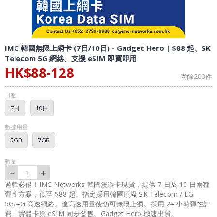
IMC 韓國無限上網卡 (7日/10日) - Gadget Hero | $88 起、SK
Telecom 5G 網絡、支援 eSIM 即買即用
HK$
88
-
128
尚餘
200
件
日數
7日
10日
數據用量
5GB
7GB
數量
－
＋
1
遊韓必備！IMC Networks 韓國漫遊卡現貨，提供 7 日及 10 日兩種
彈性方案，低至 $88 起。指定採用韓國頂級 SK Telecom / LG
5G/4G 高速網絡。達高速用量後仍可無限上網。採用 24 小時彈性計
費，實體卡與 eSIM 同步發售。Gadget Hero 極速出貨。