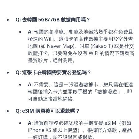
Q: 去韓國 5GB/7GB 數據夠用嗎？
A:
韓國的咖啡廳、餐廳及地鐵站幾乎都有免費且
極速的 WiFi。這張卡的高速數據主要用於室外查
地圖 (如 Naver Map)、叫車 (Kakao T) 或是社交
軟體打卡。只要避免在沒有 WiFi 的情況下觀看高
畫質影片，絕對夠用。
Q: 這張卡在韓國需要實名登記嗎？
A:
不需要。這是一張漫遊數據卡，您只需在抵達
韓國後插入卡片並開啟手機的「數據漫遊」，即
可自動連接當地網絡。
Q: eSIM 購買後可以退款嗎？
A:
購買前請務必確認您的手機支援 eSIM（例如
iPhone XS 或以上機型）。根據官方條款，產品
一經訂購，恕不設退回或退款。