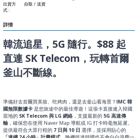
出貨方
自取 / 送貨
式 :
詳情
韓流追星，5G 隨行。$88 起
直連 SK Telecom，玩轉首爾
釜山不斷線。
準備好去首爾買美妝、吃烤肉，還是去釜山看海景？
IMC 韓
國無限數據卡
是您旅途中的最佳導遊！這張卡直接連入韓國
當地的
SK Telecom 與 LG 網絡
，支援最新的
5G 高速傳
輸
，確保您在使用 Naver Map 導航或 IG 打卡時毫無延遲。
提供最符合大眾行程的
7 日與 10 日
選擇，並採用貼心的
「連續 24 小時」計費模式
，晚機抵達韓國也不會白白浪費一