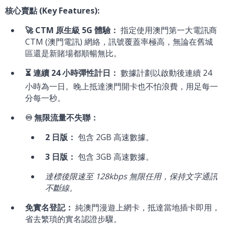
核心賣點 (Key Features):
🚀 CTM 原生級 5G 體驗：
指定使用澳門第一大電訊商
CTM (澳門電訊) 網絡，訊號覆蓋率極高，無論在舊城
區還是新賭場都順暢無比。
⏳ 連續 24 小時彈性計日：
數據計劃以啟動後連續 24
小時為一日。晚上抵達澳門開卡也不怕浪費，用足每一
分每一秒。
♾️ 無限流量不失聯：
2 日版：
包含 2GB 高速數據。
3 日版：
包含 3GB 高速數據。
達標後限速至 128kbps 無限任用，保持文字通訊
不斷線。
免實名登記：
純澳門漫遊上網卡，抵達當地插卡即用，
省去繁瑣的實名認證步驟。