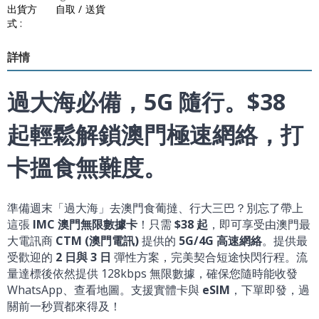
出貨方
自取 / 送貨
式 :
詳情
過大海必備，5G 隨行。$38
起輕鬆解鎖澳門極速網絡，打
卡搵食無難度。
準備週末「過大海」去澳門食葡撻、行大三巴？別忘了帶上
這張
IMC 澳門無限數據卡
！只需
$38 起
，即可享受由澳門最
大電訊商
CTM (澳門電訊)
提供的
5G/4G 高速網絡
。提供最
受歡迎的
2 日與 3 日
彈性方案，完美契合短途快閃行程。流
量達標後依然提供 128kbps 無限數據，確保您隨時能收發
WhatsApp、查看地圖。支援實體卡與
eSIM
，下單即發，過
關前一秒買都來得及！