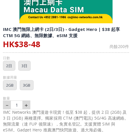
IMC 澳門無限上網卡 (2日/3日) - Gadget Hero | $38 起享
CTM 5G 網絡、無限數據、eSIM 支援
HK$
38
-
48
尚餘
200
件
日數
2日
3日
數據用量
2GB
3GB
數量
－
＋
1
IMC Networks 澳門漫遊卡現貨！低至 $38 起，提供 2 日 (2GB) 及
3 日 (3GB) 兩種選擇。獨家採用 CTM (澳門電訊) 5G/4G 高速網絡。
無限流量（達 FUP 後限速），免實名登記。支援實體 SIM 與
eSIM。Gadget Hero 推薦澳門快閃旅遊、過大海必備。