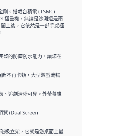
形金剛。搭載台積電 (TSMC)
ixel 摺疊機，無論是沙灘還是雨
；闔上後，它依然是一部手感極
。
 具備完整的防塵防水能力，讓您在
視窗不再卡頓，大型遊戲流暢
外看報表、追劇清晰可見。外螢幕維
(Dual Screen
ro 的磁吸立架，它就是您桌面上最