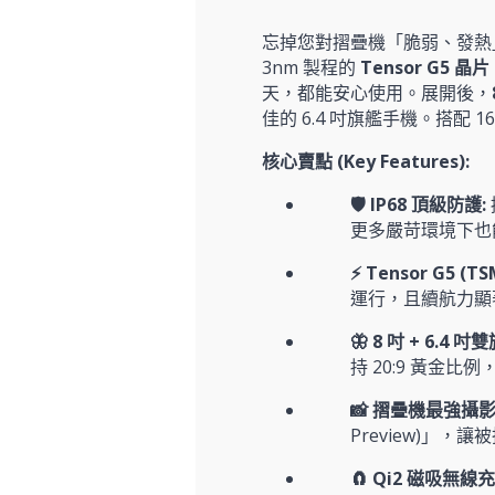
忘掉您對摺疊機「脆弱、發熱」的刻板
3nm 製程的
Tensor G5 晶片
天，都能安心使用。展開後，
佳的 6.4 吋旗艦手機。搭配 1
核心賣點 (Key Features):
🛡️ IP68 頂級防護:
更多嚴苛環境下也
⚡ Tensor G5 (
運行，且續航力顯
🦋 8 吋 + 6.4 
持 20:9 黃金
📸 摺疊機最強攝影
Preview)」
🧲 Qi2 磁吸無線充