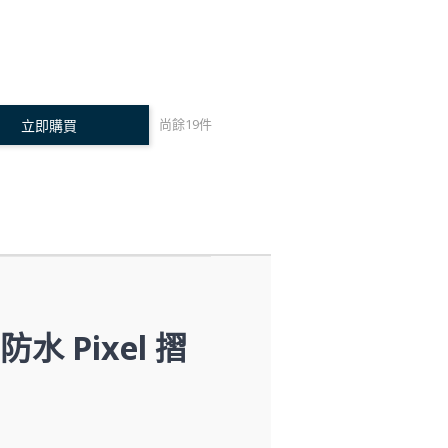
尚餘
19
件
立即購買
 Pixel 摺