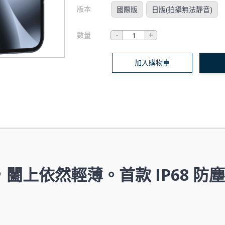
版本
國際版
日版(拍攝無法靜音)
數量
加入購物車
上依然輕薄。首款 IP68 防塵防水