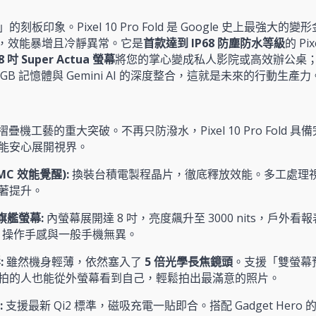
印象。Pixel 10 Pro Fold 是 Google 史上最強大的變
，效能暴增且冷靜異常。它是
首款達到 IP68 防塵防水等級
的 P
8 吋 Super Actua 螢幕
將您的掌心變成私人影院或高效辦公桌
6GB 記憶體與 Gemini AI 的深度整合，這就是未來的行動生產力
摺疊機工藝的重大突破。不再只防潑水，Pixel 10 Pro Fold
能安心展開視界。
TSMC 效能覺醒):
換裝台積電製程晶片，徹底釋放效能。多工處理
著提升。
吋雙旗艦螢幕:
內螢幕展開達 8 吋，亮度飆升至 3000 nits，戶
比例，操作手感與一般手機無異。
:
雖然機身輕薄，依然塞入了
5 倍光學長焦鏡頭
。支援「雙螢幕預覽 
，讓被拍的人也能從外螢幕看到自己，輕鬆拍出最滿意的照片。
:
支援最新 Qi2 標準，磁吸充電一貼即合。搭配 Gadget He