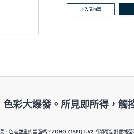
加入購物車
點，色彩大爆發。所見即所得，觸
濛、色差嚴重的畫面嗎？
ZOHO Z15PQT-V2
將顛覆您對便攜螢