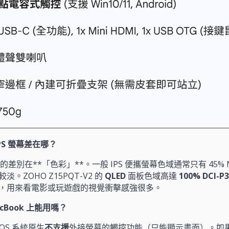
 IPS 螢幕差在哪？
的差別在**「色彩」**。一般 IPS 便攜螢幕色域通常只有 45% NT
淡。ZOHO Z15PQT-V2 的
QLED
面板色域高達
100% DCI-P3
，用來看電影或玩遊戲的視覺衝擊感強很多。
cBook 上能用嗎？
cOS 系統原生
不支援
外接螢幕的觸控功能（只能顯示畫面）。如果要