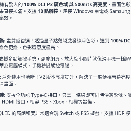
擁有驚人的
100% DCI-P3 廣色域
與
500nits 高亮度
，畫面色彩
果直接拉滿。支援
10 點觸控
，連接 Windows 筆電或 Samsun
高效。
術:
畫質黨首選！透過量子點薄膜激發純淨色彩，達到
100% DC
綠色更綠，色彩還原度極高。
支援多點觸控手勢，瀏覽網頁、放大縮小圖片就像滑手機一樣順暢。連
華為電腦模式，手機秒變觸控電腦。
:
戶外使用也清晰！V2 版本亮度提升，解決了一般便攜螢幕亮
清畫面。
連:
支援全功能 Type-C 接口，只需一條線即可同時傳輸影像
i HDMI 接口，相容 PS5、Xbox、相機等設備。
QLED 的高飽和度非常適合玩 Switch 或 PS5 遊戲，支援 H