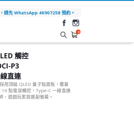
先 WhatsApp 46907258 預約。
0
QLED 觸控
CI-P3
一線直連
售！採用頂級 QLED 量子點面板，覆蓋
 10 點電容觸控，Type-C 一線直連
推薦設計師、遊戲玩家首選副螢幕。