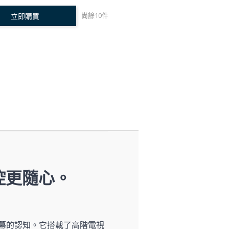
尚餘
10
件
立即購買
控更隨心。
幕的認知。它搭載了高階電視