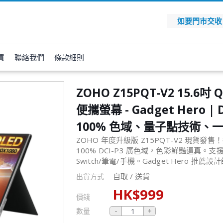
如要門市交收，請
買
聯絡我們
條款細則
ZOHO Z15PQT-V2 15.6吋 
便攜螢幕 - Gadget Hero | D
100% 色域、量子點技術、
ZOHO 年度升級版 Z15PQT-V2 現貨發
100% DCI-P3 廣色域，色彩鮮豔逼真。支援
Switch/筆電/手機。Gadget Hero 
自取 / 送貨
出貨方式
HK$
999
價錢
數量