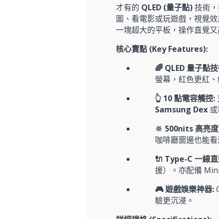
才有的
QLED (量子點)
技術，
圖、看電影或玩遊戲，視覺效
一塊超大的平板，操作直覺又
核心賣點 (Key Features):
🌈 QLED 量子點技
螢幕，紅色更紅、
👆 10 點電容觸控:
Samsung Dex
或
🔆 500nits 高亮度
咖啡廳窗邊也能看
🔌 Type-C 一線直
援）。亦配備 Min
🎮 遊戲娛樂神器:
驗更沉浸。