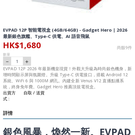
EVPAD 12P 智能電視盒 (4GB/64GB) - Gadget Hero | 2026
最新銀色旗艦、Type-C 供電、AI 語音飛鼠
HK$
1,680
尚餘
9
件
數量
－
＋
1
EVPAD 12P 2026 年最新機皇現貨！外觀大升級為時尚銀色機身，新
增時間顯示屏與氛圍燈。升級 Type-C 供電接口，搭載 Android 12
系統、WiFi 6 與 1000M 網孔。內建全新 Venus V12 直播點播系
統，終身免年費。Gadget Hero 推薦頂規電視盒。
出貨方
自取 / 送貨
式 :
詳情
銀色風暴，煥然一新。EVPAD