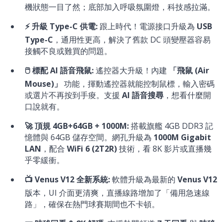
機狀態一目了然；底部加入呼吸氛圍燈，科技感拉滿。
⚡ 升級 Type-C 供電:
跟上時代！電源接口升級為
USB
Type-C
，通用性更高，解決了舊款 DC 頭變壓器容易
接觸不良或難買的問題。
🖱️ 標配 AI 語音飛鼠:
遙控器大升級！內建
「飛鼠 (Air
Mouse)」
功能，揮動遙控器就能控制鼠標，輸入密碼
或選片不再按到手痠。支援
AI 語音搜尋
，想看什麼開
口說就有。
🚀 頂規 4GB+64GB + 1000M:
搭載旗艦 4GB DDR3 記
憶體與 64GB 儲存空間。網孔升級為
1000M Gigabit
LAN
，配合
WiFi 6 (2T2R)
技術，看 8K 影片或直播幾
乎零緩衝。
📺 Venus V12 全新系統:
軟體升級為最新的
Venus V12
版本，UI 介面更清爽，直播線路增加了「備用急速線
路」，確保在熱門球賽期間也不卡頓。