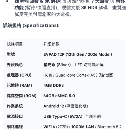
📼 時移回看 & 8K 解碼:
支援熱門頻道
7 天回看
與
時移
功能
(暫停/快退直播)。硬體支援
8K HDR
解碼，畫質細
膩度完美對應您家的大電視。
詳細規格 (Specifications):