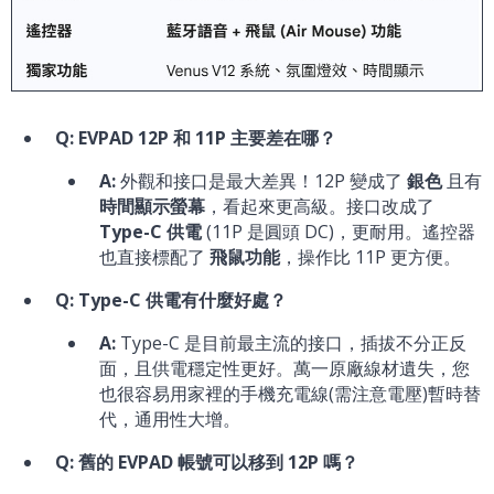
Q: EVPAD 12P 和 11P 主要差在哪？
A:
外觀和接口是最大差異！12P 變成了
銀色
且有
時間顯示螢幕
，看起來更高級。接口改成了
Type-C 供電
(11P 是圓頭 DC)，更耐用。遙控器
也直接標配了
飛鼠功能
，操作比 11P 更方便。
Q: Type-C 供電有什麼好處？
A:
Type-C 是目前最主流的接口，插拔不分正反
面，且供電穩定性更好。萬一原廠線材遺失，您
也很容易用家裡的手機充電線(需注意電壓)暫時替
代，通用性大增。
Q: 舊的 EVPAD 帳號可以移到 12P 嗎？