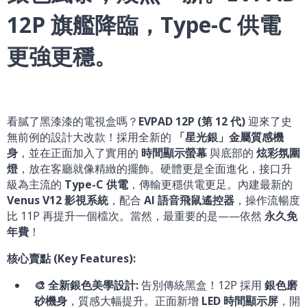
12P 旗艦降臨，Type-C 供電
更強更穩。
看膩了黑漆漆的電視盒嗎？
EVPAD 12P (第 12 代)
迎來了史
無前例的設計大改款！採用全新的
「星光銀」金屬質感機
身
，並在正面加入了實用的
時間顯示螢幕
與底部的
炫彩氛圍
燈
，放在客廳就像精緻的擺飾。硬體更是全面進化，接口升
級為主流的
Type-C 供電
，傳輸更穩供電更足。內建最新的
Venus V12 影視系統
，配合
AI 語音飛鼠遙控器
，操作流暢度
比 11P 再提升一個檔次。當然，最重要的是——依然
永久免
年費
！
核心賣點 (Key Features):
🎨 全新銀色美學設計:
告別傳統黑盒！12P 採用
銀色磨
砂機身
，質感大幅提升。正面新增
LED 時間顯示屏
，開