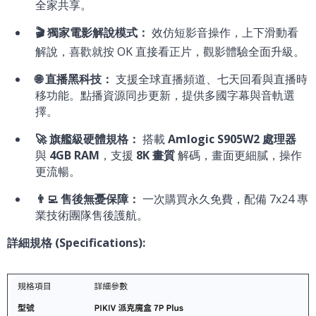
全家共享。
🎬 獨家電影解說模式：
效仿短影音操作，上下滑動看
解說，喜歡就按 OK 直接看正片，觀影體驗全面升級。
🌐 直播黑科技：
支援全球直播頻道、七天回看與直播時
移功能。點播資源同步更新，提供多國字幕與音軌選
擇。
🚀 旗艦級硬體規格：
搭載
Amlogic S905W2 處理器
與
4GB RAM
，支援
8K 畫質
解碼，畫面更細膩，操作
更流暢。
👨‍💻 售後無憂保障：
一次購買永久免費，配備 7x24 專
業技術團隊售後護航。
詳細規格 (Specifications):