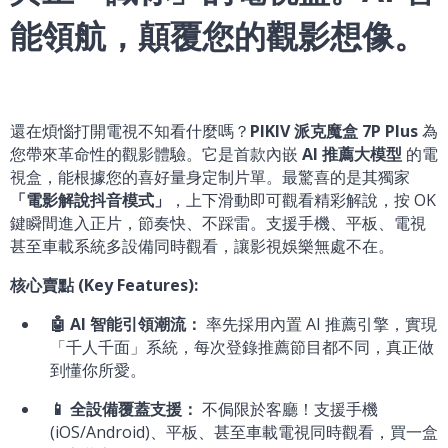
能領航，顛覆您的觀影想像。
還在煩惱打開電視不知看什麼嗎？
PIKIV 派克魔盒 7P Plus
為
您帶來革命性的觀影體驗。它是首款內嵌
AI 推薦大模型
的電
視盒，能根據您的喜好量身定制片單。最驚喜的是其獨家
「電影解說抖音模式」
，上下滑動即可觀看精彩解說，按 OK
鍵瞬間進入正片，節奏快、不踩雷。支援手機、平板、電視
甚至車載系統多設備同時觀看，讓影視娛樂無處不在。
核心賣點 (Key Features):
🤖 AI 智能引領潮流：
率先採用內置 AI 推薦引擎，實現
「千人千面」系統，每次登錄推薦節目都不同，真正做
到懂你所愛。
📱 全設備覆蓋支援：
不侷限於客廳！支援手機
(iOS/Android)、平板、甚至車載電視同時觀看，買一盒