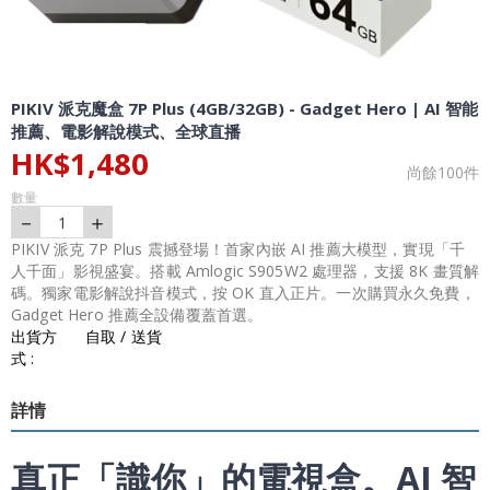
PIKIV 派克魔盒 7P Plus (4GB/32GB) - Gadget Hero | AI 智能
推薦、電影解說模式、全球直播
HK$
1,480
尚餘
100
件
數量
－
＋
1
PIKIV 派克 7P Plus 震撼登場！首家內嵌 AI 推薦大模型，實現「千
人千面」影視盛宴。搭載 Amlogic S905W2 處理器，支援 8K 畫質解
碼。獨家電影解說抖音模式，按 OK 直入正片。一次購買永久免費，
Gadget Hero 推薦全設備覆蓋首選。
出貨方
自取 / 送貨
式 :
詳情
真正「識你」的電視盒。AI 智