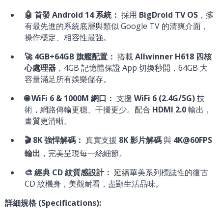
🤖 首發 Android 14 系統：
採用
BigDroid TV OS
，擁
有最先進的系統底層與類似 Google TV 的清爽介面，
操作穩定、相容性最強。
🚀 4GB+64GB 旗艦配置：
搭載
Allwinner H618 四核
心處理器
，4GB 記憶體保證 App 切換秒開，64GB 大
容量滿足所有娛樂儲存。
🌐 WiFi 6 & 1000M 網口：
支援
WiFi 6 (2.4G/5G)
技
術，網路傳輸更穩、干擾更少。配合
HDMI 2.0
輸出，
畫質更清晰。
🎬 8K 強悍解碼：
真實支援
8K 影片解碼
與
4K@60FPS
輸出
，完美呈現每一絲細節。
🎨 經典 CD 紋質感設計：
延續華美系列標誌性的復古
CD 紋機身，美觀耐看，盡顯生活品味。
詳細規格 (Specifications):