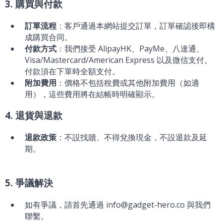
3. 購買與付款
訂單流程
：客戶通過本網站提交訂單，訂單確認後即構
成購買合同。
付款方式
：我們接受 AlipayHK、PayMe、八達通、
Visa/Mastercard/American Express 以及微信支付。
付款須在下單時全額支付。
附加費用
：價格不包括稅費或其他附加費用（如適
用），這些費用將在結帳時明確顯示。
4. 退貨與退款
退款政策
：不設找贖、不得兌換現金，不設退款及延
期。
5. 爭議解決
如有爭議，請首先通過 info@gadget-hero.co 與我們
聯繫。