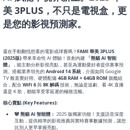
美 3PLUS，不只是電視盒，更
是您的影視預測家。
還在手動翻找想看的電影或球賽嗎？
FAMI 華美 3PLUS
(2025版)
帶來革命性 AI 體驗！首創內建
「熊貓 AI 智能
體」
，能主動分析影視亮點，甚至為運動愛好者提供賽事預
測。搭載業界領先的
Android 14 系統
，介面如同 Google
TV 般直覺好用。硬體配備
4GB RAM + 64GB ROM
旗艦組
合，配合
WiFi 6
與
8K 解碼
技術，無論是追劇、看 4K 直播
還是 K 歌，都能享受零延遲的極致流暢。
核心賣點 (Key Features):
🐼 熊貓 AI 智能體：
2025 版獨家功能！支援語音深度
互動，提供精準的影視推薦與實時賽事數據預測，讓您
比別人更早掌握亮點。