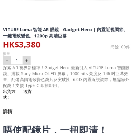
VITURE Luma 智能 AR 眼鏡 - Gadget Hero | 內置近視調節、
一鍵電致變色、1200p 高清巨幕
HK$
3,380
尚餘
100
件
數量
－
＋
1
探索 AR 視界新標準！Gadget Hero 最新引入 VITURE Luma 智能眼
鏡。搭載 Sony Micro-OLED 屏幕，1000 nits 亮度及 146 吋巨幕效
果。配備高階電致變色鏡片及突破性 -6.0D 內置近視調節，無需額外
配鏡！支援 Type-C 即插即用。
出貨方
送貨
式 :
詳情
唔使配鏡片，一扭即清！