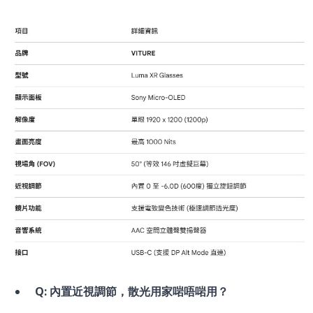
Q: 內置近視調節，散光用家啱唔啱用？