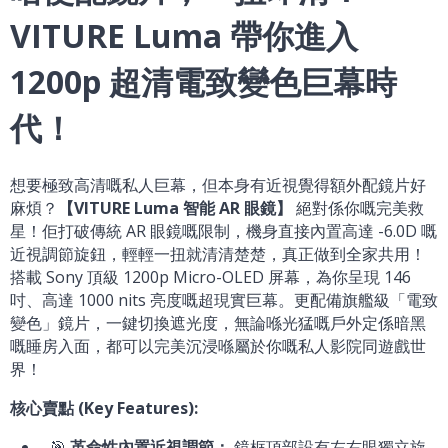
VITURE Luma 帶你進入
1200p 超清電致變色巨幕時
代！
想要極致高清嘅私人巨幕，但本身有近視覺得額外配鏡片好
麻煩？
【VITURE Luma 智能 AR 眼鏡】
絕對係你嘅完美救
星！佢打破傳統 AR 眼鏡嘅限制，機身直接內置高達 -6.0D 嘅
近視調節旋鈕，輕輕一扭就清清楚楚，真正做到全家共用！
搭載 Sony 頂級 1200p Micro-OLED 屏幕，為你呈現 146
吋、高達 1000 nits 亮度嘅超現實巨幕。更配備旗艦級「電致
變色」鏡片，一鍵切換遮光度，無論喺光猛嘅戶外定係暗黑
嘅睡房入面，都可以完美沉浸喺屬於你嘅私人影院同遊戲世
界！
核心賣點 (Key Features):
🎯
革命性內置近視調節：
鏡框頂部設有左右眼獨立旋