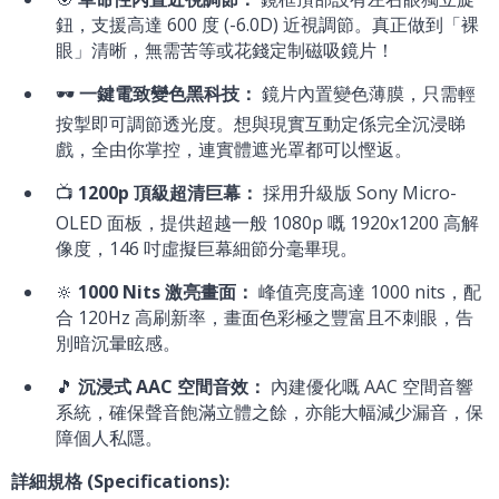
鈕，支援高達 600 度 (-6.0D) 近視調節。真正做到「裸
眼」清晰，無需苦等或花錢定制磁吸鏡片！
🕶️
一鍵電致變色黑科技：
鏡片內置變色薄膜，只需輕
按掣即可調節透光度。想與現實互動定係完全沉浸睇
戲，全由你掌控，連實體遮光罩都可以慳返。
📺
1200p 頂級超清巨幕：
採用升級版 Sony Micro-
OLED 面板，提供超越一般 1080p 嘅 1920x1200 高解
像度，146 吋虛擬巨幕細節分毫畢現。
🔆
1000 Nits 激亮畫面：
峰值亮度高達 1000 nits，配
合 120Hz 高刷新率，畫面色彩極之豐富且不刺眼，告
別暗沉暈眩感。
🎵
沉浸式 AAC 空間音效：
內建優化嘅 AAC 空間音響
系統，確保聲音飽滿立體之餘，亦能大幅減少漏音，保
障個人私隱。
詳細規格 (Specifications):