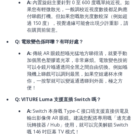
A:
內置旋鈕主要針對 0 至 600 度嘅單純近視。如
果您有輕微散光，一般調校近視度數後都足夠應
付睇戲打機。但如果您嘅散光度數較深（例如超
過 150 度），視覺邊緣可能會出現少許重影，請
在購買前留意。
Q: 電致變色係咩嚟？有咩好處？
A:
傳統 AR 眼鏡想喺光猛地方睇得清，就要手動
加個黑色塑膠遮光罩，非常麻煩。電致變色技術
可以令鏡片喺通透同全黑之間自由切換。例如喺
飛機上睇戲可以調到最黑，如果空姐遞杯水俾
你，一按掣就可以變返通透睇到外面，極之方
便！
Q: VITURE Luma 支援直插 Switch 嗎？
A:
Switch 本身嘅 Type-C 接口唔支援直接供電及
輸出影像俾 AR 眼鏡。建議您配搭專用嘅「邊充邊
玩轉接器 / Hub」使用，就可以完美解鎖 Switch
嘅 146 吋巨幕 TV 模式！