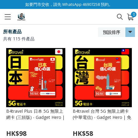
如要門市交收，請先 WhatsApp 46907258 預約。
0
已加入購物車
查看
所有產品
預設排序
共有
115
件產品
B4travel Plus 日本 5G 無限上
B4travel 台灣 5G 無限上網卡
網卡 (三頻版) - Gadget Hero |
(中華電信) - Gadget Hero | 免
Docomo/Softbank/KDDI 三
實名、全台訊號第一、熱點分
網合一、免實名
享
HK$
98
HK$
58