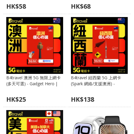
訊號第一
無限任用
HK$
58
HK$
68
B4travel 澳洲 5G 無限上網卡
B4travel 紐西蘭 5G 上網卡
(多天可選) - Gadget Hero |
(Spark 網絡/支援澳洲) -
Telstra 澳洲最強網絡、偏鄉訊
Gadget Hero | 南北島自駕首
號王
選、多天數可選
HK$
25
HK$
138