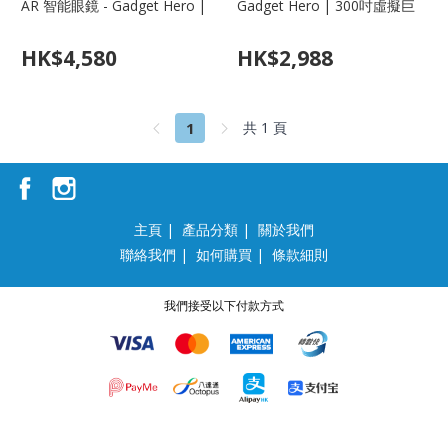
AR 智能眼鏡 - Gadget Hero |
Gadget Hero | 300吋虛擬巨
1200p 超清巨幕、-6.0D 內置
幕、1200p 超清、內置近視調
近視調節、一鍵變色
節
HK$
4,580
HK$
2,988
1
共 1 頁
主頁
|
產品分類
|
關於我們
聯絡我們
|
如何購買
|
條款細則
我們接受以下付款方式