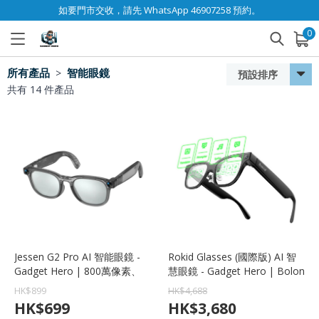
如要門市交收，請先 WhatsApp 46907258 預約。
0
已加入購物車
查看
所有產品
智能眼鏡
>
預設排序
共有
14
件產品
Jessen G2 Pro AI 智能眼鏡 -
Rokid Glasses (國際版) AI 智
Gadget Hero | 800萬像素、
慧眼鏡 - Gadget Hero | Bolon
26國翻譯、32GB、解放雙手、
聯名設計、Snapdragon AR1、
HK$
899
HK$
4,688
1080P 高清記錄
即時翻譯
HK$
699
HK$
3,680