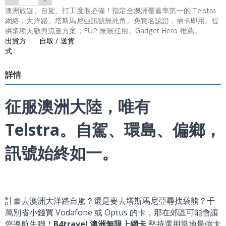
澳洲旅遊、自駕、打工度假必備！指定全澳洲覆蓋率第一的 Telstra
網絡，大洋路、塔斯馬尼亞訊號無死角。免實名認證，插卡即用。提
供多種天數與流量方案，FUP 無限任用。Gadget Hero 推薦。
出貨方
自取 / 送貨
式 :
詳情
征服澳洲大陸，唯有
Telstra。自駕、環島、偏鄉，
訊號始終如一。
計畫去澳洲大洋路自駕？還是要去塔斯馬尼亞尋找袋熊？千
萬別省小錢買 Vodafone 或 Optus 的卡，那在郊區可能會讓
您導航失聯！
B4travel 澳洲無限上網卡
堅持選用當地最強大