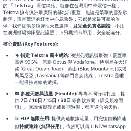
的
「Telstra」
電信網絡。就像在台灣用中華電信一樣，
Telstra 擁有澳洲最廣闊的基地台覆蓋，無論是繁華的雪梨歌
劇院，還是荒涼的紅土中心烏魯魯，它都是您最可靠的旅
伴。我們提供多種彈性天數選擇，且
完全免實名認證
，不用
在澳洲機場排隊登記護照，下飛機插卡即用，安全感滿分。
核心賣點 (Key Features):
🦘 指定 Telstra 霸主網絡:
澳洲公認訊號最強！覆蓋率
高達 99.5%，完勝 Optus 與 Vodafone。特別是在大洋
路 (Great Ocean Road)、藍山 (Blue Mountains) 或塔
斯馬尼亞 (Tasmania) 等熱門自駕路線，Telstra 是唯
一能保持連線的選擇。
📅 多種天數與流量 (Flexible):
專為不同行程打造，提
供
7日 / 10日 / 15日 / 30日
等多款方案（詳見規格選
項）。無論短期觀光或長期遊學，都有適合的天數。
📊 FUP 無限任用:
提供高速數據流量，用完後自動降速
但
持續連線 (無限任用)
，依然可以傳 LINE/WhatsApp