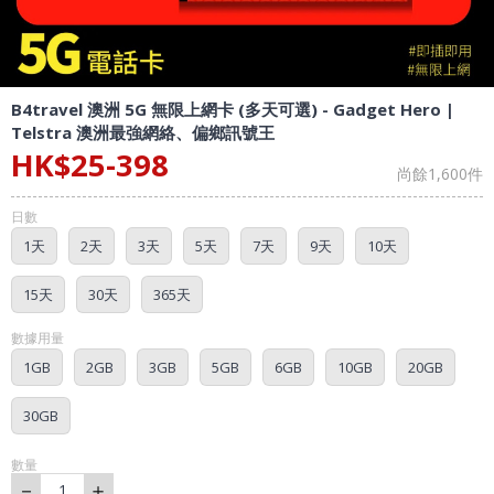
B4travel 澳洲 5G 無限上網卡 (多天可選) - Gadget Hero |
Telstra 澳洲最強網絡、偏鄉訊號王
HK$
25
-
398
尚餘
1,600
件
日數
1天
2天
3天
5天
7天
9天
10天
15天
30天
365天
數據用量
1GB
2GB
3GB
5GB
6GB
10GB
20GB
30GB
數量
－
＋
1