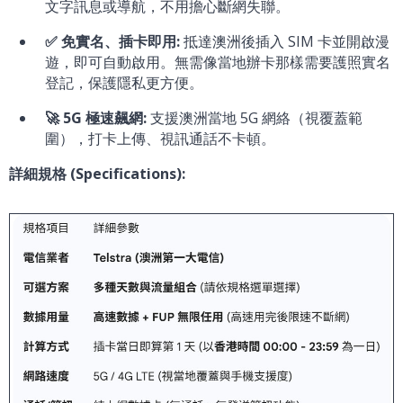
文字訊息或導航，不用擔心斷網失聯。
✅ 免實名、插卡即用:
抵達澳洲後插入 SIM 卡並開啟漫
遊，即可自動啟用。無需像當地辦卡那樣需要護照實名
登記，保護隱私更方便。
🚀 5G 極速飆網:
支援澳洲當地 5G 網絡（視覆蓋範
圍），打卡上傳、視訊通話不卡頓。
詳細規格 (Specifications):