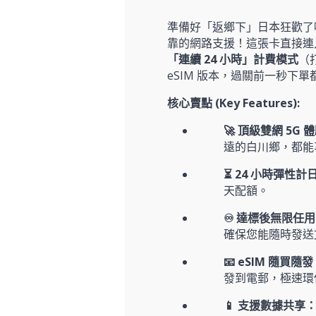
準備好「返鄉下」日本狂歡了嗎
靠的網路支援！這張卡直接連
「連續 24 小時」計費模式
（
eSIM 版本，過關前一秒下
核心賣點 (Key Features):
🚀 頂級雙網 5G 
遠的白川鄉，都能享
⏳ 24 小時彈性計
天配額。
♾️ 達標後無限任
確保您能隨時發送文字
📧 eSIM 隨買隨
發到電郵，極速環
📱 支援數據共享