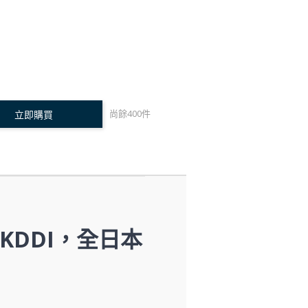
尚餘
400
件
立即購買
/KDDI，全日本