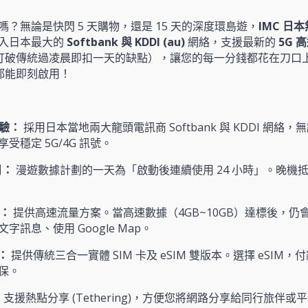
？無論是快閃 5 天購物，還是 15 天的深度環島遊，
IMC 日
入日本最大的
Softbank 與 KDDI (au)
網絡，支援最新的
5G 
打破傳統過凌晨即扣一天的缺點），讓您的每一分錢都花在刀口
單都能即刻啟用！
體驗：
採用日本當地兩大龍頭電訊商 Softbank 與 KDDI 網
受穩定 5G/4G 訊號。
日：
漫遊數據計劃的一天為「啟動後連續使用 24 小時」。晚機
用：
提供高速流量方案。當高速數據（4GB~10GB）達標後，仍會提
訊息、使用 Google Map。
發：
提供傳統三合一實體 SIM 卡及 eSIM 雙版本。選擇 eSIM，付
保。
：
支援熱點分享 (Tethering)，方便您將網路分享給同行旅伴